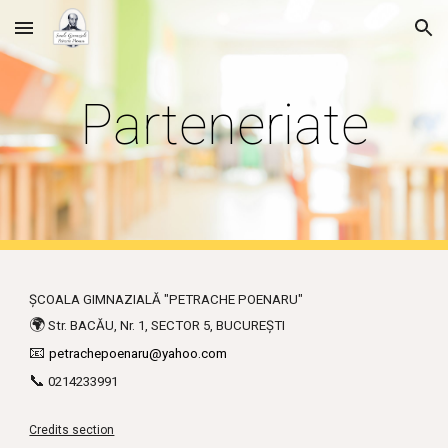
Skip to main content
Skip to navigation
Parteneriate
ȘCOALA GIMNAZIALĂ "PETRACHE POENARU"
🌍
Str. BACĂU, Nr. 1, SECTOR 5, BUCUREȘTI
📧
petrachepoenaru@yahoo.com
📞
0214233991
Credits section